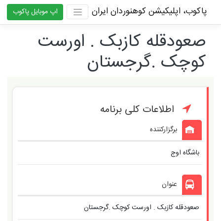
پاکوب، اپلیکیشن کوهنوردان ایران
اپ موبایل پاکوب
صعودقله کازبک . اورست
کوچک .گرجستان
اطلاعات کلی برنامه
برگزارکننده
باشگاه اوج
عنوان
صعودقله کازبک . اورست کوچک .گرجستان