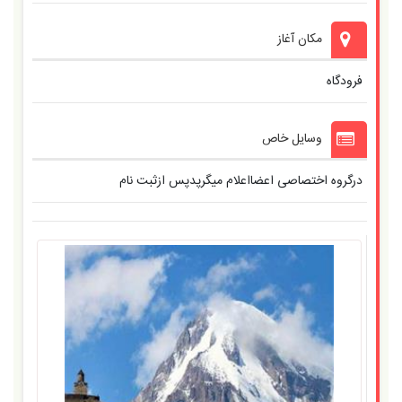
مکان آغاز
فرودگاه
وسایل خاص
درگروه اختصاصی اعضااعلام میگرپدپس ازثبت نام