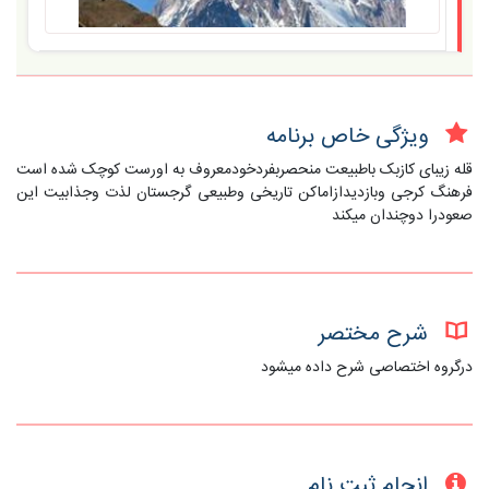
ویژگی خاص برنامه
قله زیبای کازبک باطبیعت منحصربفردخودمعروف به اورست کوچک شده است
فرهنگ کرجی وبازدیدازاماکن تاریخی وطبیعی گرجستان لذت وجذابیت این
صعودرا دوچندان میکند
شرح مختصر
درگروه اختصاصی شرح داده میشود
انجام ثبت نام